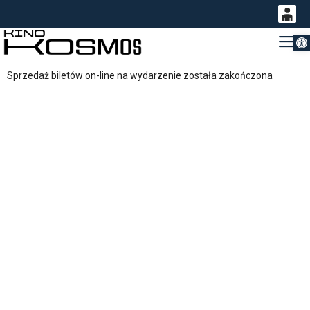
Otwórz 
0
Gł
<
'
0,00
Sprzedaż biletów on-line na wydarzenie została zakończona
PLN
14
53