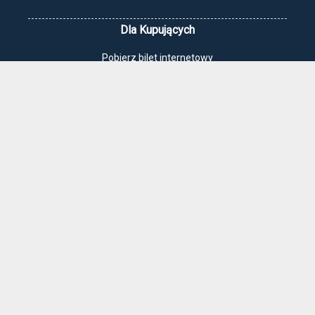
Dla Kupujących
Pobierz bilet internetowy
Komunikaty, zmiany
Newsletter
Kontakt
Regulamin zakupów internetowych
Polityka cookies
Jak dojechać