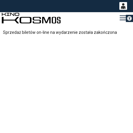
Otwórz 
0
Gł
<
'
0,00
Sprzedaż biletów on-line na wydarzenie została zakończona
PLN
14
54