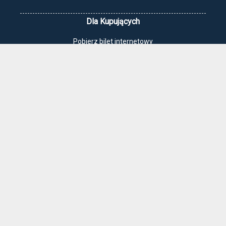
Dla Kupujących
Pobierz bilet internetowy
Komunikaty, zmiany
Newsletter
Kontakt
Regulamin zakupów internetowych
Polityka cookies
Jak dojechać