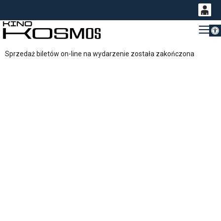
Otwórz 
0
Gł
<
'
0,00
Sprzedaż biletów on-line na wydarzenie została zakończona
PLN
14
54