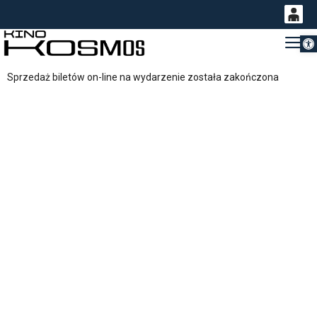
Otwórz 
0
Gł
<
'
0,00
Sprzedaż biletów on-line na wydarzenie została zakończona
PLN
14
54