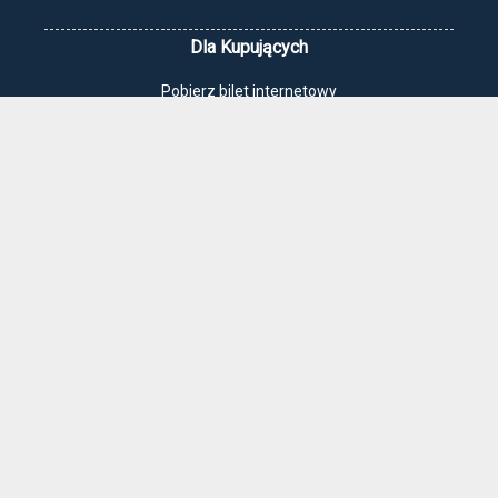
Dla Kupujących
Pobierz bilet internetowy
Komunikaty, zmiany
Newsletter
Kontakt
Regulamin zakupów internetowych
Polityka cookies
Jak dojechać