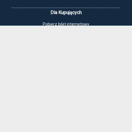
Dla Kupujących
Pobierz bilet internetowy
Komunikaty, zmiany
Newsletter
Kontakt
Regulamin zakupów internetowych
Polityka cookies
Jak dojechać