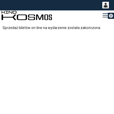
Otwórz 
0
Gł
<
'
0,00
Sprzedaż biletów on-line na wydarzenie została zakończona
PLN
14
54