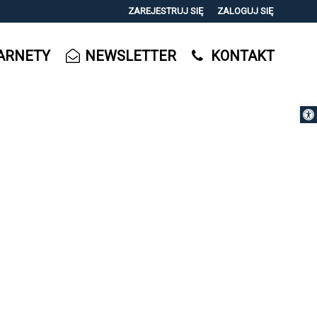
ZAREJESTRUJ SIĘ
ZALOGUJ SIĘ
0
ARNETY
NEWSLETTER
KONTAKT
0,00
PLN
Otwórz 
14