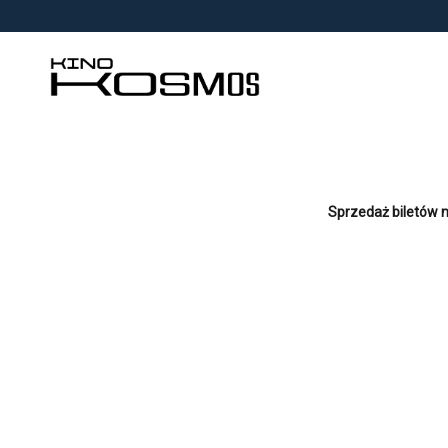
<
'
Sprzedaż biletów n