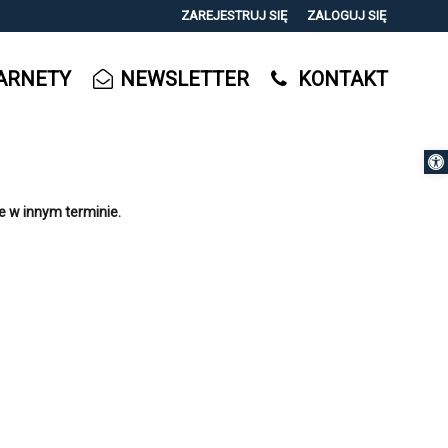
ZAREJESTRUJ SIĘ
ZALOGUJ SIĘ
0
ARNETY
NEWSLETTER
KONTAKT
0,00
PLN
Otwórz 
14
e w innym terminie.