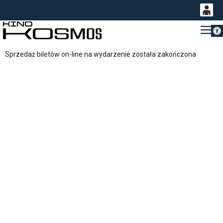
Otwórz 
0
Gł
<
'
0,00
Sprzedaż biletów on-line na wydarzenie została zakończona
PLN
14
53