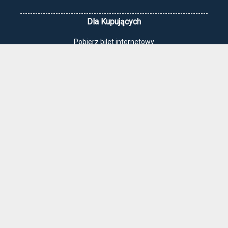
Dla Kupujących
Pobierz bilet internetowy
Komunikaty, zmiany
Newsletter
Kontakt
Regulamin zakupów internetowych
Polityka cookies
Jak dojechać