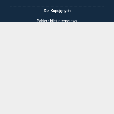
Dla Kupujących
Pobierz bilet internetowy
Komunikaty, zmiany
Newsletter
Kontakt
Regulamin zakupów internetowych
Polityka cookies
Jak dojechać