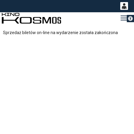
Otwórz 
0
Gł
<
'
0,00
Sprzedaż biletów on-line na wydarzenie została zakończona
PLN
14
53