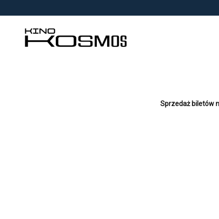
<
'
Sprzedaż biletów n