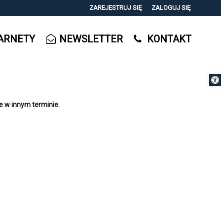
ZAREJESTRUJ SIĘ
ZALOGUJ SIĘ
0
ARNETY
NEWSLETTER
KONTAKT
0,00
PLN
Otwórz 
14
e w innym terminie.