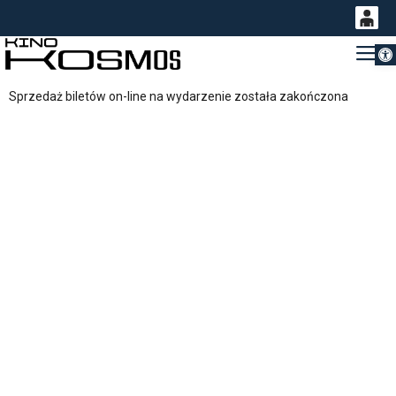
Otwórz 
0
Gł
<
'
0,00
Sprzedaż biletów on-line na wydarzenie została zakończona
PLN
14
53