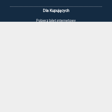
Dla Kupujących
Pobierz bilet internetowy
Komunikaty, zmiany
Newsletter
Kontakt
Regulamin zakupów internetowych
Polityka cookies
Jak dojechać