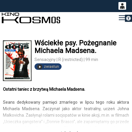
Otwórz 
0
Gł
<
'
0,00
PLN
Wściekłe psy. Pożegnanie
Michaela Madsena.
14
53
Sensacyjny | R (restricted) | 99 min
zwiastun
Ostatni taniec z brzytwą Michaela Madsena.
Seans dedykowany pamięci zmarłego w lipcu tego roku aktora
Michaela Madsena. Zaczynał jako aktor teatralny, uczeń Johna
Malkovicha. Zasłynął rolami socjopatów w kinie akcji, m.in. w filmach
„Ucieczka gangstera” i „Donnie Brasco”, ale zapamiętamy go przede
wszystkim jako Jimmy'ego z „Thelmy i Louise” oraz jednego z