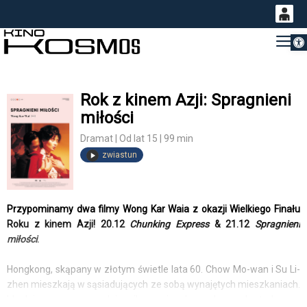
Otwórz 
0
Gł
<
'
0,00
PLN
Rok z kinem Azji: Spragnieni
miłości
14
53
Dramat | Od lat 15 | 99 min
zwiastun
Przypominamy dwa filmy Wong Kar Waia z okazji Wielkiego Finału
Roku z kinem Azji! 20.12
Chunking Express
& 21.12
Spragnieni
miłości
.
Hongkong, skąpany w złotym świetle lata 60. Chow Mo-wan i Su Li-
zhen mieszkają w sąsiadujących ze sobą wynajętych mieszkaniach.
Idealnie uczesany dziennikarz i elegancka sekretarka w