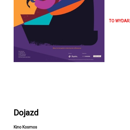
Twoje dziec
W repertuar
TO WYDARZ
Hop, Przygo
Kategoria 
Dojazd
Kino Kosmos