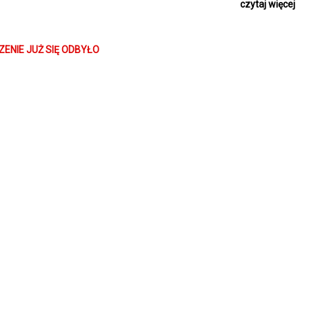
czytaj więcej
ko będzie pierwszy raz w kinie? Zgłoście się do kasy po
pamiątkowy dy
ze bajki ze Studia Filmów Rysunkowych: Sarenka – Przygody Bolka i L
ENIE JUŻ SIĘ ODBYŁO
da w lesie – Miś Kudłatek
wiekowa: 3+