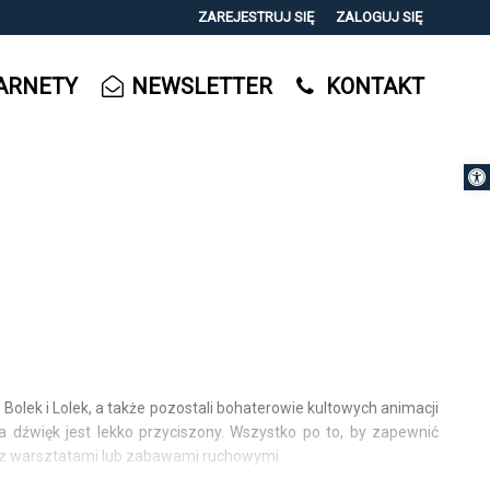
ZAREJESTRUJ SIĘ
ZALOGUJ SIĘ
0
ARNETY
NEWSLETTER
KONTAKT
0,00
PLN
Otwórz 
14
 Bolek i Lolek, a także pozostali bohaterowie kultowych animacji
 dźwięk jest lekko przyciszony. Wszystko po to, by zapewnić
ą z warsztatami lub zabawami ruchowymi.