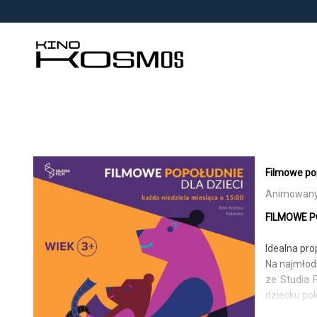
<
'
Filmowe pop
Animowany |
FILMOWE POP
Idealna pro
Na najmłods
ze Studia 
dziecku po