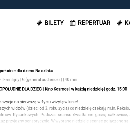
BILETY
REPERTUAR
K
ołudnie dla dzieci: Na szlaku
 Familijny | G (general audiences) | 40 min
OŁUDNIE DLA DZIECI | Kino Kosmos | w każdą niedzielę | godz. 15:00
pozycja na pierwszą w życiu wizytę w kinie!
zych widzów (dzieci od 3. roku życia) co niedzielę czekają m.in. Reksio,
Filmów Rysunkowych. Podczas seansu światła nie gasną całkowicie, a
kaz przyjazny sensorycznie. W wybrane niedziele seanse połączone s