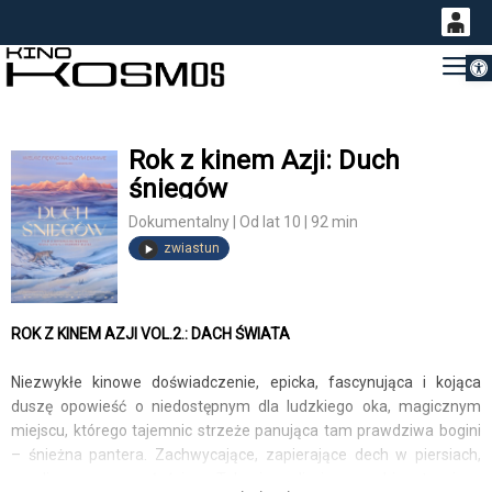
Otwórz 
0
Gł
<
'
0,00
PLN
Rok z kinem Azji: Duch
śniegów
14
52
Dokumentalny | Od lat 10 | 92 min
zwiastun
ROK Z KINEM AZJI VOL.2.: DACH ŚWIATA
Niezwykłe kinowe doświadczenie, epicka, fascynująca i kojąca
duszę opowieść o niedostępnym dla ludzkiego oka, magicznym
miejscu, którego tajemnic strzeże panująca tam prawdziwa bogini
– śnieżna pantera. Zachwycające, zapierające dech w piersiach,
zrealizowane w całości w Tybecie, zdjęcia oraz hipnotyzująca