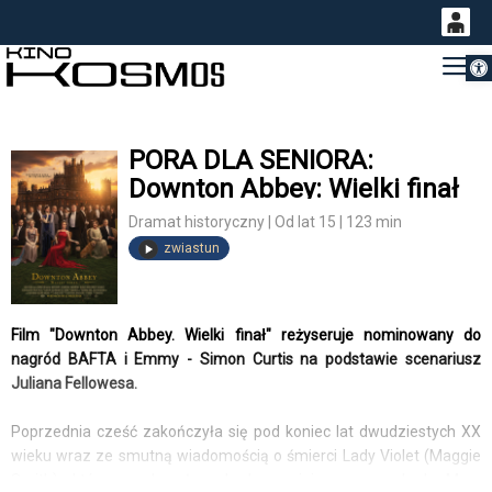
Otwórz 
0
Gł
<
'
0,00
PLN
PORA DLA SENIORA:
Downton Abbey: Wielki finał
14
53
Dramat historyczny | Od lat 15 | 123 min
zwiastun
Film "Downton Abbey. Wielki finał" reżyseruje nominowany do
nagród BAFTA i Emmy - Simon Curtis na podstawie scenariusz
Juliana Fellowesa.
Poprzednia cześć zakończyła się pod koniec lat dwudziestych XX
wieku wraz ze smutną wiadomością o śmierci Lady Violet (Maggie
Smith), która przekazała schedę swojej wnuczce, Lady Mary