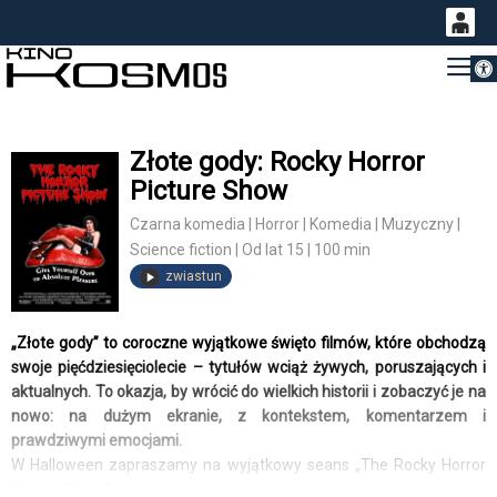
Otwórz 
0
Gł
<
'
0,00
PLN
Złote gody: Rocky Horror
Picture Show
14
54
Czarna komedia | Horror | Komedia | Muzyczny |
Science fiction | Od lat 15 | 100 min
zwiastun
„Złote gody” to coroczne wyjątkowe święto filmów, które obchodzą
swoje pięćdziesięciolecie – tytułów wciąż żywych, poruszających i
aktualnych. To okazja, by wrócić do wielkich historii i zobaczyć je na
nowo: na dużym ekranie, z kontekstem, komentarzem i
prawdziwymi emocjami.
W Halloween zapraszamy na wyjątkowy seans „The Rocky Horror
Picture Show” – kultowego musicalu łączącego kampową komedię