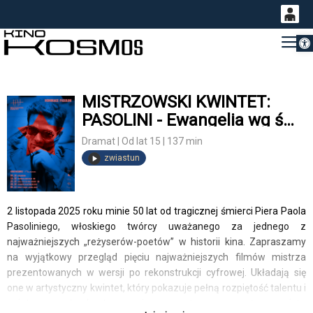
Otwórz 
0
Gł
<
'
0,00
PLN
MISTRZOWSKI KWINTET:
PASOLINI - Ewangelia wg św.
14
48
Mateusza
Dramat | Od lat 15 | 137 min
zwiastun
2 listopada 2025 roku minie 50 lat od tragicznej śmierci Piera Paola
Pasoliniego, włoskiego twórcy uważanego za jednego z
najważniejszych „reżyserów-poetów” w historii kina. Zapraszamy
na wyjątkowy przegląd pięciu najważniejszych filmów mistrza
prezentowanych w wersji po rekonstrukcji cyfrowej. Układają się
one w artystyczny kwintet, który pokazuje pełną rozpiętość talentu i
zainteresowań kontrowersyjnego reżysera, poety, eseisty,