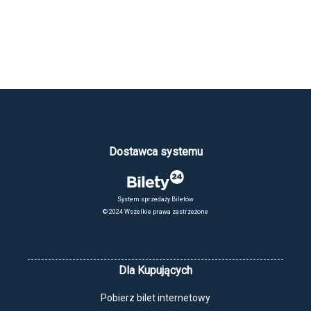
trzeba było zainscenizować we Włoszech – po zjeżdżeniu terenów
Palestyny i Izraela reżyser uznał, że utraciły one archaiczną
czystość.
Ewangelia według świętego Mateusza
opowiadana jest
obrazem, biblijnym słowem, ale też muzyką. Eklektycznie dobrane
utwory – od Bacha i Mozarta po muzykę rosyjską i bluesową –
wzbogacają siłę wyrazu tego jednocześnie rewolucyjnego i
tradycyjnego eposu biograficznego.
(opis Sebastian Smoliński)
Dostawca systemu
Bilety: 23 zł normalny, 20 zł ulgowy, 14/13 zł z Kartą Kaśka.
W kasie kina i online dostępny jest karnet na cały przegląd w cenie
System sprzedaży Biletów
85 złotych.
© 2024 Wszelkie prawa zastrzeżone
Dla Kupujących
Pobierz bilet internetowy