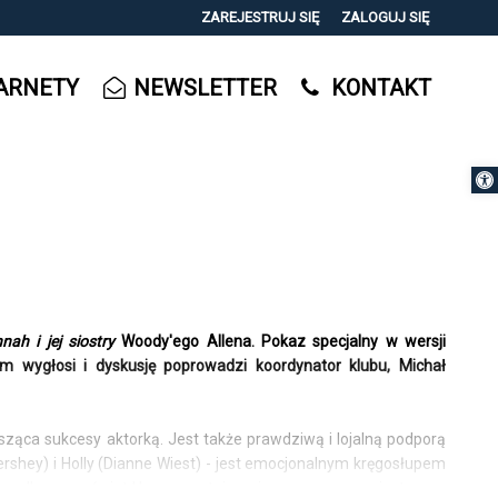
ZAREJESTRUJ SIĘ
ZALOGUJ SIĘ
0
ARNETY
NEWSLETTER
KONTAKT
0,00
PLN
Otwórz 
14
nah i jej siostry
Woody'ego Allena. Pokaz specjalny w wersji
em wygłosi i dyskusję poprowadzi koordynator klubu, Michał
sząca sukcesy aktorką. Jest także prawdziwą i lojalną podporą
Hershey) i Holly (Dianne Wiest) - jest emocjonalnym kręgosłupem
porządkowany świat Hanny zostaje zniszczony przez siostrzaną