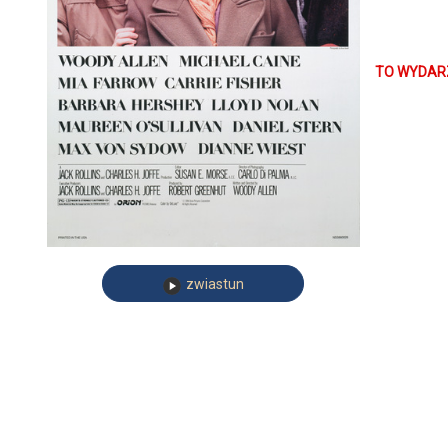
rywalizację
między niez
TO WYDARZ
Michał B
i koordynat
„Persona d
Organizato
Instytutu S
zwiastun