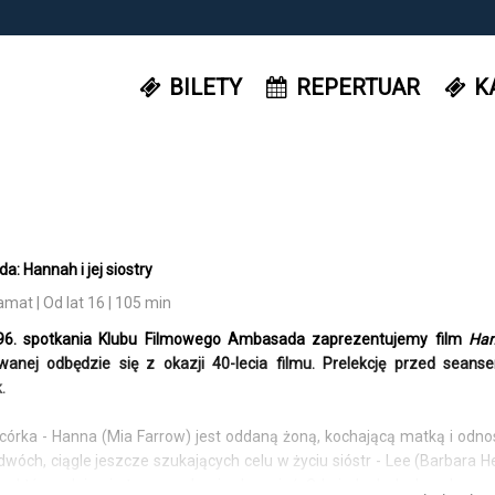
BILETY
REPERTUAR
K
: Hannah i jej siostry
at | Od lat 16 | 105 min
96. spotkania Klubu Filmowego Ambasada zaprezentujemy film
Han
wanej odbędzie się z okazji 40-lecia filmu. Prelekcję przed seans
.
córka - Hanna (Mia Farrow) jest oddaną żoną, kochającą matką i odno
dwóch, ciągle jeszcze szukających celu w życiu sióstr - Lee (Barbara 
iny, która zdaje się tego wcale nie doceniać. Gdy jednak doskonale u