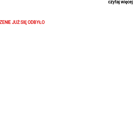
czytaj więcej
, kobieta zdaje sobie nagle sprawę, że jest tak samo samotna i zagu
ależnością rodziny, z którą żyje, a rodziną, bez której żyć nie może.
ENIE JUŻ SIĘ ODBYŁO
ednarczyk
- kulturoznawca i filmoznawca, wykładowca na Wydz
or Dyskusyjnego Klubu Filmowego "Amator" w gliwickim Kinie Amok, op
eformata”.
rzy Klubu Filmowego AMBASADA: Instytucja Filmowa SILESIA FILM, Spół
ztuki Filmowej.