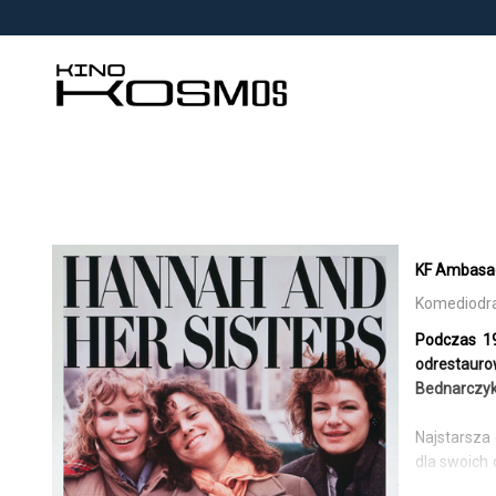
<
'
KF Ambasada
Komediodram
Podczas 1
odrestauro
Bednarczyk
Najstarsza 
dla swoich 
całej rodz