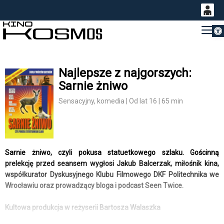
Otwórz 
0
Gł
<
'
0,00
PLN
Najlepsze z najgorszych:
Sarnie żniwo
14
53
Sensacyjny, komedia | Od lat 16 | 65 min
Sarnie żniwo, czyli pokusa statuetkowego szlaku. Gościnną
prelekcję przed seansem wygłosi Jakub Balcerzak, miłośnik kina,
współkurator Dyskusyjnego Klubu Filmowego DKF Politechnika we
Wrocławiu oraz prowadzący bloga i podcast Seen Twice.
Kultowa produkcja w reżyserii Bartosza Walaszka