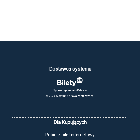
Za wszystkim stoi ekipa ZF Skurcz, która z amatorskiego DIY
zrobiła pełnoprawny fenomen kulturowy. Z kaset VHS, pirackich
kopii i internetu wyrosło uniwersum, które wychowało całe
pokolenie widzów na absurdzie i totalnej wolności twórczej.
Reżyserem filmu jest Bartosz Walaszek - twórca, który od lat
konsekwentnie buduje własny, natychmiast rozpoznawalny styl,
znany także z produkcji takich jak Blok Ekipa czy Kapitan Bomba.
Dostawca systemu
System sprzedaży Biletów
© 2024 Wszelkie prawa zastrzeżone
Dla Kupujących
Pobierz bilet internetowy