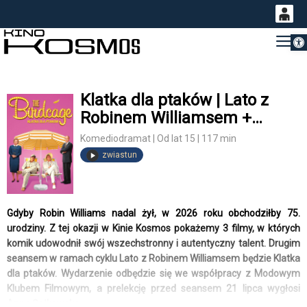
Otwórz 
0
Gł
<
'
0,00
PLN
Klatka dla ptaków | Lato z
Robinem Williamsem +
14
52
Modowy Klub Filmowy
Komediodramat | Od lat 15 | 117 min
zwiastun
Gdyby Robin Williams nadal żył, w 2026 roku obchodziłby 75.
urodziny. Z tej okazji w Kinie Kosmos pokażemy 3 filmy, w których
komik udowodnił swój wszechstronny i autentyczny talent. Drugim
seansem w ramach cyklu Lato z Robinem Williamsem będzie Klatka
dla ptaków. Wydarzenie odbędzie się we współpracy z Modowym
Klubem Filmowym, a prelekcję przed seansem 21 lipca wygłosi
Anna Gołkowska.