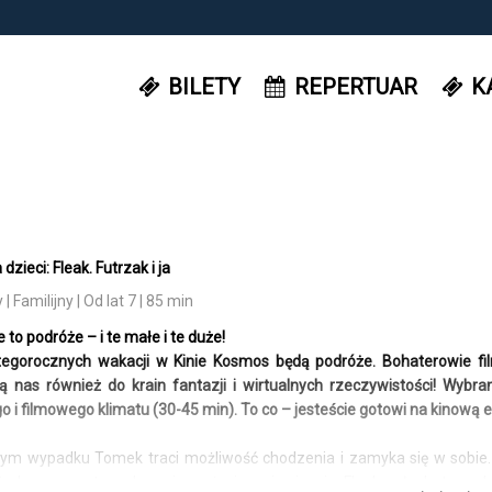
BILETY
REPERTUAR
K
dzieci: Fleak. Futrzak i ja
Familijny | Od lat 7 | 85 min
 to podróże – i te małe i te duże!
gorocznych wakacji w Kinie Kosmos będą podróże. Bohaterowie film
 nas również do krain fantazji i wirtualnych rzeczywistości! Wybr
 i filmowego klimatu (30-45 min). To co – jesteście gotowi na kinową 
nym wypadku Tomek traci możliwość chodzenia i zamyka się w sobie. 
ż do momentu, gdy w jego życiu pojawia się Fleak: włochaty, z