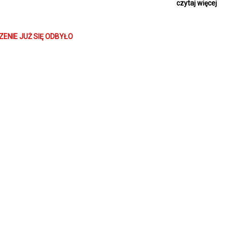
czytaj więcej
ego świata, gdzie Tomek uczy się na nowo ufać, śmiać i – dosłownie – s
 wymyka się spod kontroli, stając się zagrożeniem dla otaczającego świa
worem i przywrócić porządek? „Fleak. Futrzak i ja” to wzruszająca i p
ENIE JUŻ SIĘ ODBYŁO
ostanie w głowie na długo po napisach końcowych.