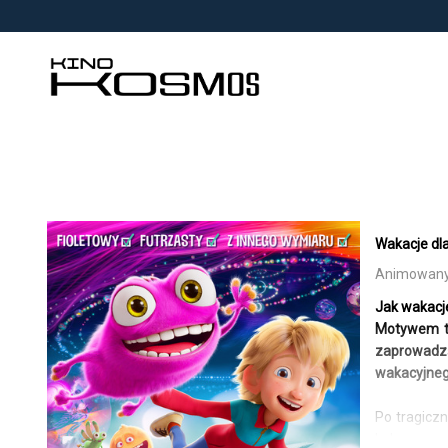
<
'
Wakacje dla 
Animowany | 
Jak wakacje
Motywem te
zaprowadzą
wakacyjnego
Po tragicz
kolory – a