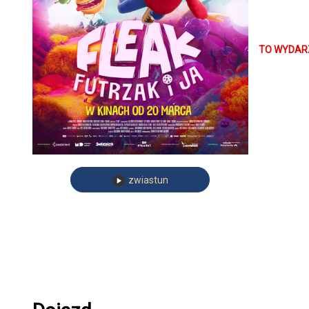
fantastyczn
własny cień
w oko z pot
TO WYDARZ
poruszy i z
zwiastun