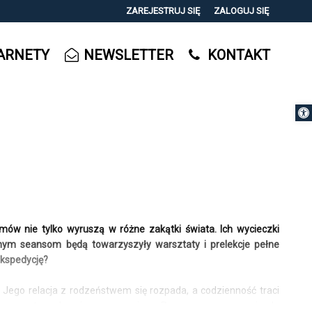
ZAREJESTRUJ SIĘ
ZALOGUJ SIĘ
0
ARNETY
NEWSLETTER
KONTAKT
0,00
PLN
Otwórz 
14
ów nie tylko wyruszą w różne zakątki świata. Ich wycieczki
anym seansom będą towarzyszyły warsztaty i prelekcje pełne
ekspedycję?
Jego relacja z rodzeństwem się rozpada, a codzienność traci
abawny stworek z innego wymiaru. Razem przenoszą się do